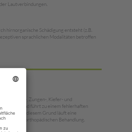
oder Lautverbindungen.
rch hirnorganische Schädigung entsteht (z.B.
 rezeptiven sprachlichen Modalitäten betroffen
hen Lippen-, Zungen-, Kiefer- und
kulatur) und führt zu einem fehlerhaften
n führt. Aus diesem Grund läuft eine
el zur kieferorthopädischen Behandlung.