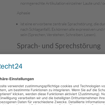
normgerechte Artikulation einzelner Laute und / 
Aphasie
ist eine erworbene zentrale Sprachstörung, die du
nach Schlaganfall). Es können alle expressiven und
sein (Sprechen, Verstehen, Schreiben, Lesen).
Sprach- und Sprechstörung
Myofunktionelle Störung (MFS)
Eine MFS besteht bei einem Ungleichgewicht zwisc
Wangenmuskulatur (Kau-, Schluck- und Gesichtsmus
Schluckmuster, das wiederum zu Zahnfehlstellunge
entsprechende logopädische Therapie meist parall
Zustand nach Cochlear-Implantation