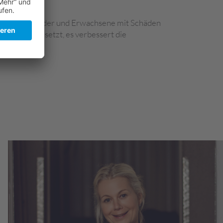
 gehörlose Kinder und Erwachsene mit Schäden
m Ohr eingesetzt, es verbessert die
n.