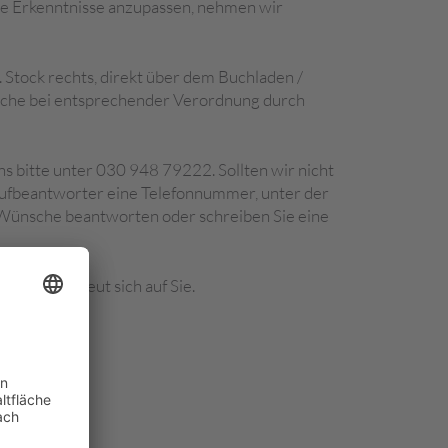
wie Erkenntnisse anzupassen, nehmen wir
1. Stock rechts, direkt über dem Buchladen /
che bei entsprechender Verordnung durch
s bitte unter 030 948 79222. Sollten wir nicht
nrufbeantworter eine Telefonnummer, unter der
Wünsche beantworten oder schreiben Sie eine
n Berlin freut sich auf Sie.