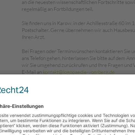
an die neuesten wissenschaftlichen Fortschritte so
regelmäßig an Fortbildungen teil.
Sie finden uns in Karow, in der Achillesstraße 60 im 
Postschalter. Gerne übernehmen wir auch Hausbesu
Ihren Arzt.
Bei Fragen oder Terminwünschen kontaktieren Sie un
ans Telefon gehen, hinterlassen Sie bitte auf dem A
wir Sie umgehend zurückrufen und Ihre Fragen und 
E-Mail an
kontakt@logopaedie-von-berg.de
Das
Team
der Logopädischen Praxis Swantje von Berg i